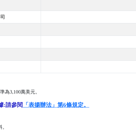
公司
準為
3,100
萬美元。
據:請參閱
「表揚辦法」第6條規定。
料。