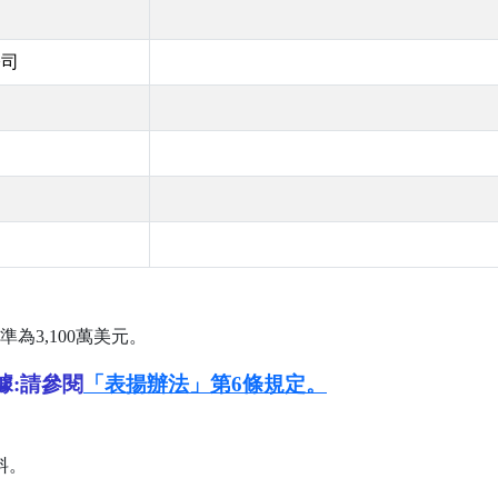
公司
準為
3,100
萬美元。
據:請參閱
「表揚辦法」第6條規定。
料。