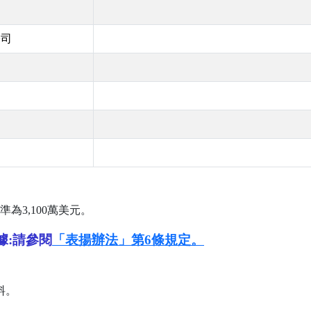
公司
準為
3,100
萬美元。
據:請參閱
「表揚辦法」第6條規定。
料。