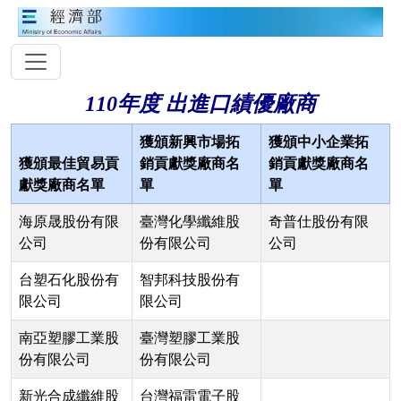
110年度 出進口績優廠商
獲頒新興市場拓
獲頒中小企業拓
獲頒最佳貿易貢
銷貢獻獎廠商名
銷貢獻獎廠商名
獻獎廠商名單
單
單
海原晟股份有限
臺灣化學纖維股
奇普仕股份有限
公司
份有限公司
公司
台塑石化股份有
智邦科技股份有
限公司
限公司
南亞塑膠工業股
臺灣塑膠工業股
份有限公司
份有限公司
新光合成纖維股
台灣福雷電子股