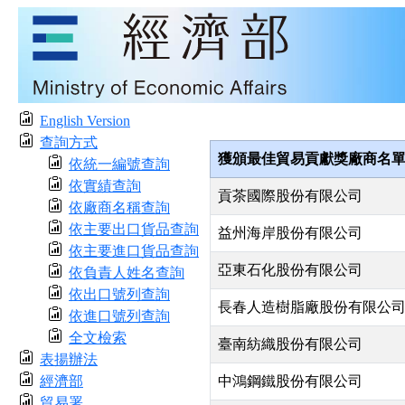
English Version
查詢方式
獲頒最佳貿易貢獻獎廠商名
依統一編號查詢
依實績查詢
貢茶國際股份有限公司
依廠商名稱查詢
依主要出口貨品查詢
益州海岸股份有限公司
依主要進口貨品查詢
亞東石化股份有限公司
依負責人姓名查詢
依出口號列查詢
長春人造樹脂廠股份有限公
依進口號列查詢
全文檢索
臺南紡織股份有限公司
表揚辦法
經濟部
中鴻鋼鐵股份有限公司
貿易署