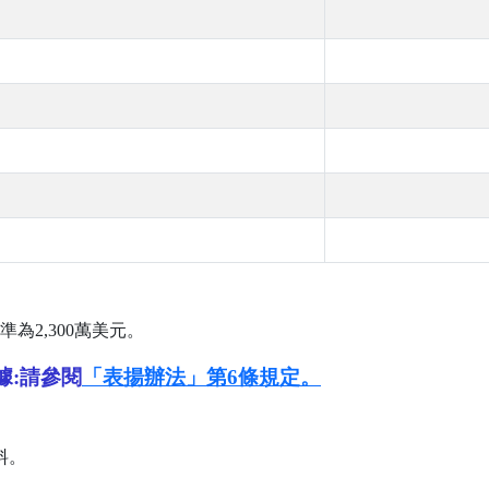
司
準為
2,300
萬美元。
據:請參閱
「表揚辦法」第6條規定。
料。