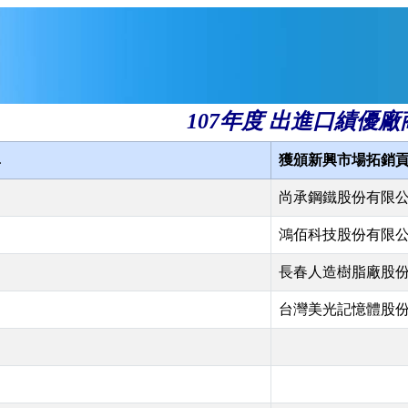
107年度 出進口績優廠
單
獲頒新興市場拓銷
尚承鋼鐵股份有限
鴻佰科技股份有限
長春人造樹脂廠股
司
台灣美光記憶體股