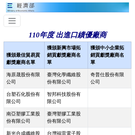
110年度 出進口績優廠商
獲頒新興市場拓
獲頒中小企業拓
獲頒最佳貿易貢
銷貢獻獎廠商名
銷貢獻獎廠商名
獻獎廠商名單
單
單
海原晟股份有限
臺灣化學纖維股
奇普仕股份有限
公司
份有限公司
公司
台塑石化股份有
智邦科技股份有
限公司
限公司
南亞塑膠工業股
臺灣塑膠工業股
份有限公司
份有限公司
新光合成纖維股
台灣福雷電子股