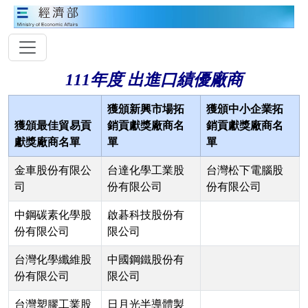
111年度 出進口績優廠商
獲頒新興市場拓
獲頒中小企業拓
獲頒最佳貿易貢
銷貢獻獎廠商名
銷貢獻獎廠商名
獻獎廠商名單
單
單
金車股份有限公
台達化學工業股
台灣松下電腦股
司
份有限公司
份有限公司
中鋼碳素化學股
啟碁科技股份有
份有限公司
限公司
台灣化學纖維股
中國鋼鐵股份有
份有限公司
限公司
台灣塑膠工業股
日月光半導體製