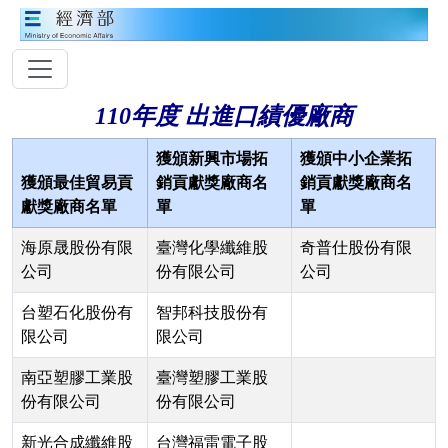
110年度 出進口績優廠商
獲頒新興市場拓
獲頒中小企業拓
獲頒最佳貿易貢
銷貢獻獎廠商名
銷貢獻獎廠商名
獻獎廠商名單
單
單
海原晟股份有限
臺灣化學纖維股
奇普仕股份有限
公司
份有限公司
公司
台塑石化股份有
智邦科技股份有
限公司
限公司
南亞塑膠工業股
臺灣塑膠工業股
份有限公司
份有限公司
新光合成纖維股
台灣福雷電子股