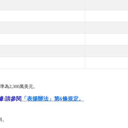
司
準為
2,300
萬美元。
據:請參閱
「表揚辦法」第6條規定。
料。