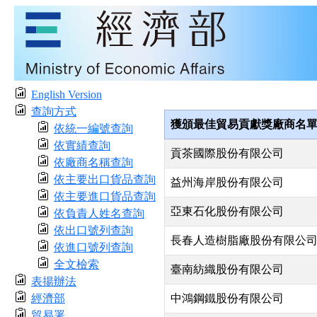
English Version
查詢方式
獲頒最佳貿易貢獻獎廠商名
依統一編號查詢
依實績查詢
貢茶國際股份有限公司
依廠商名稱查詢
依主要出口貨品查詢
益州海岸股份有限公司
依主要進口貨品查詢
亞東石化股份有限公司
依負責人姓名查詢
依出口號列查詢
長春人造樹脂廠股份有限公
依進口號列查詢
全文檢索
臺南紡織股份有限公司
表揚辦法
經濟部
中鴻鋼鐵股份有限公司
貿易署