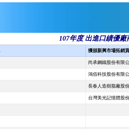
107年度 出進口績優廠
單
獲頒新興市場拓銷
尚承鋼鐵股份有限
鴻佰科技股份有限
長春人造樹脂廠股
司
台灣美光記憶體股