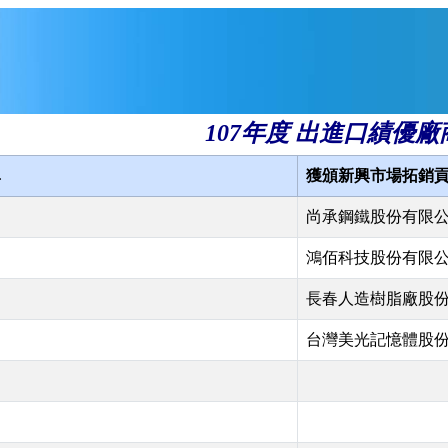
107年度 出進口績優廠
單
獲頒新興市場拓銷
尚承鋼鐵股份有限
鴻佰科技股份有限
長春人造樹脂廠股
司
台灣美光記憶體股