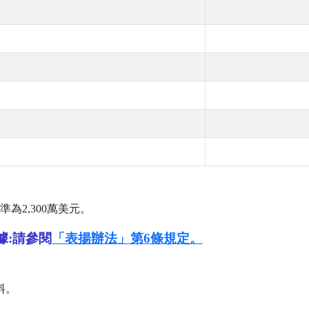
司
準為
2,300
萬美元。
據:請參閱
「表揚辦法」第6條規定。
料。