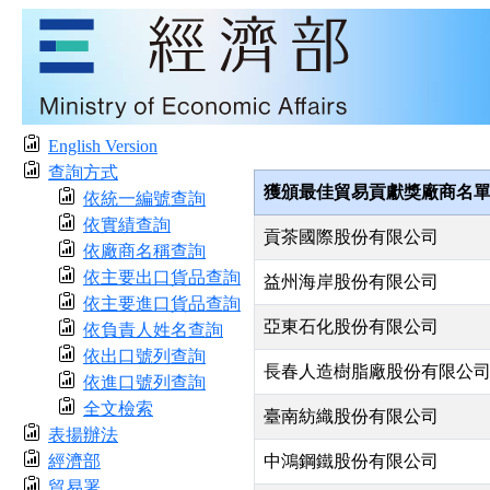
English Version
查詢方式
獲頒最佳貿易貢獻獎廠商名
依統一編號查詢
依實績查詢
貢茶國際股份有限公司
依廠商名稱查詢
依主要出口貨品查詢
益州海岸股份有限公司
依主要進口貨品查詢
亞東石化股份有限公司
依負責人姓名查詢
依出口號列查詢
長春人造樹脂廠股份有限公
依進口號列查詢
全文檢索
臺南紡織股份有限公司
表揚辦法
經濟部
中鴻鋼鐵股份有限公司
貿易署