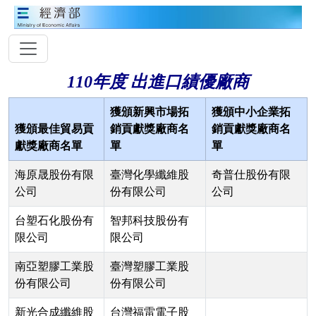
110年度 出進口績優廠商
獲頒新興市場拓
獲頒中小企業拓
獲頒最佳貿易貢
銷貢獻獎廠商名
銷貢獻獎廠商名
獻獎廠商名單
單
單
海原晟股份有限
臺灣化學纖維股
奇普仕股份有限
公司
份有限公司
公司
台塑石化股份有
智邦科技股份有
限公司
限公司
南亞塑膠工業股
臺灣塑膠工業股
份有限公司
份有限公司
新光合成纖維股
台灣福雷電子股