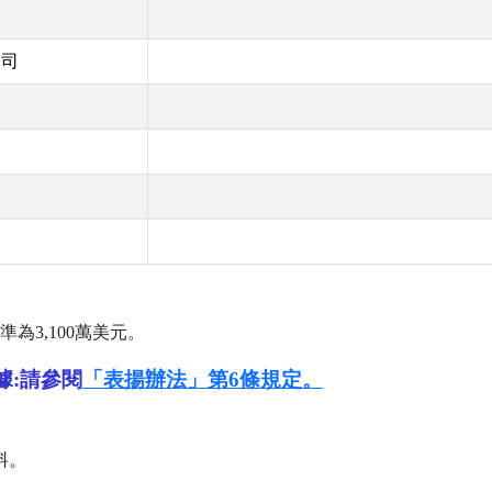
公司
準為
3,100
萬美元。
據:請參閱
「表揚辦法」第6條規定。
料。