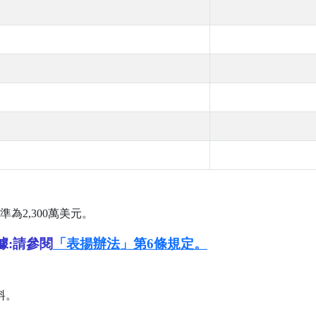
準為
2,300
萬美元。
據:請參閱
「表揚辦法」第6條規定。
料。