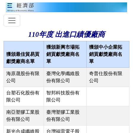
110年度 出進口績優廠商
獲頒新興市場拓
獲頒中小企業拓
獲頒最佳貿易貢
銷貢獻獎廠商名
銷貢獻獎廠商名
獻獎廠商名單
單
單
海原晟股份有限
臺灣化學纖維股
奇普仕股份有限
公司
份有限公司
公司
台塑石化股份有
智邦科技股份有
限公司
限公司
南亞塑膠工業股
臺灣塑膠工業股
份有限公司
份有限公司
新光合成纖維股
台灣福雷電子股