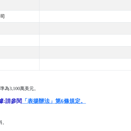
公司
準為
3,100
萬美元。
據:請參閱
「表揚辦法」第6條規定。
料。