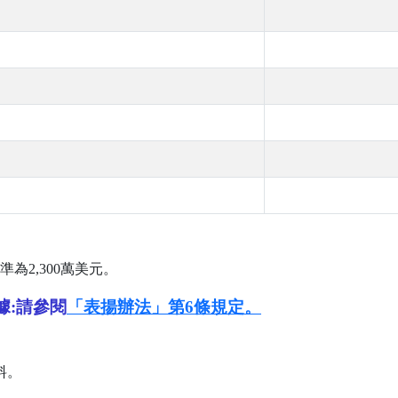
準為
2,300
萬美元。
據:請參閱
「表揚辦法」第6條規定。
料。